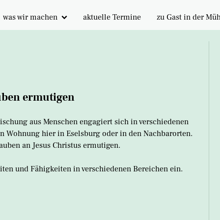
was wir machen
aktuelle Termine
zu Gast in der Mü
Veranstaltungen
Gästezimmer
Gebet
Veranstaltungsrä
Tagesstruktur
ben ermutigen
Lebenshaus
Aktionstage
 Mischung aus Menschen engagiert sich in verschiedenen
nen Wohnung hier in Eselsburg oder in den Nachbarorten.
uben an Jesus Christus ermutigen.
iten und Fähigkeiten in verschiedenen Bereichen ein.