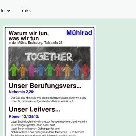
hle
links
ume