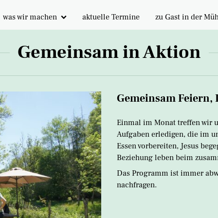
was wir machen
aktuelle Termine
zu Gast in der Mü
Veranstaltungen
Gästezimmer
Gemeinsam in Aktion
Gebet
Veranstaltungsrä
Tagesstruktur
Gemeinsam Feiern, L
Lebenshaus
Aktionstage
Einmal im Monat treffen wir 
Aufgaben erledigen, die im 
Essen vorbereiten, Jesus beg
Beziehung leben beim zusamm
Das Programm ist immer abwec
nachfragen.