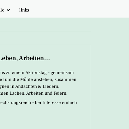
hle
links
ume
eben, Arbeiten...
uns zu einem Aktionstag - gemeinsam
und um die Mühle anstehen, zusammen
egnen in Andachten & Liedern,
en Lachen, Arbeiten und Feiern.
hslungsreich - bei Interesse einfach