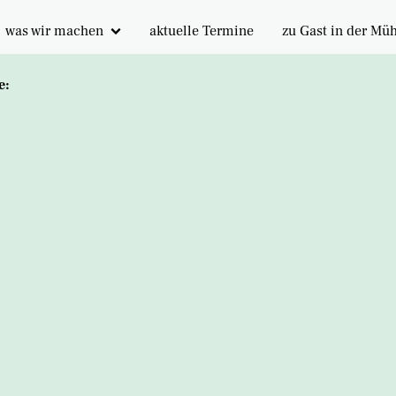
was wir machen
aktuelle Termine
zu Gast in der Mü
Veranstaltungen
Gästezimmer
e:
Gebet
Veranstaltungsrä
Tagesstruktur
Lebenshaus
Aktionstage