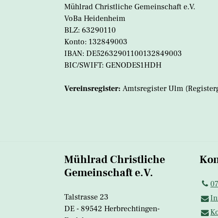
Mühlrad Christliche Gemeinschaft e.V.
VoBa Heidenheim
BLZ: 63290110
Konto: 132849003
IBAN: DE52632901100132849003
BIC/SWIFT: GENODES1HDH
Vereinsregister:
Amtsregister Ulm (Register
Mühlrad Christliche
Kon
Gemeinschaft e.V.
0
Talstrasse 23
In
DE - 89542 Herbrechtingen-
Ko